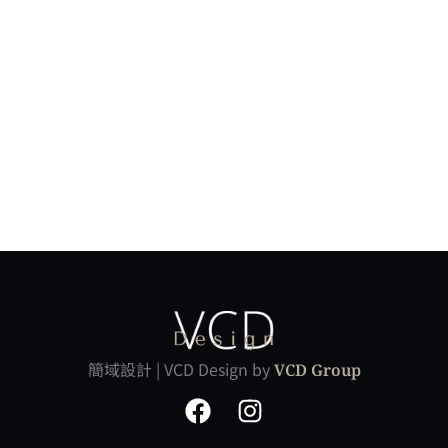
簡域設計 | VCD Design by
VCD Group