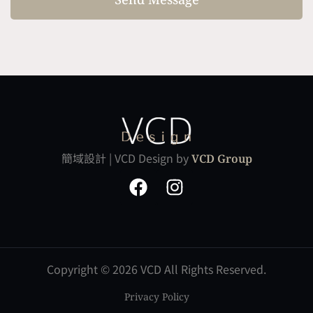
簡域設計 | VCD Design by
VCD Group
Copyright ©
2026 VCD All Rights Reserved.
Privacy Policy