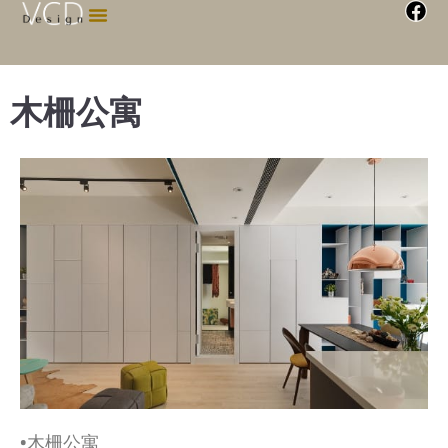
木柵公寓
•木柵公寓