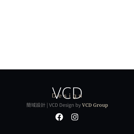
簡域設計 | VCD Design by
VCD Group