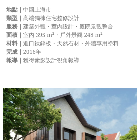
地點｜
中國上海市
類型｜
高端獨棟住宅整修設計
服務｜
建築外觀・室內設計・庭院景觀整合
面積｜
室內 395 m²・戶外景觀 248 m²
材料｜
進口鈦鋅板・天然石材・外牆專用塗料
完成｜
2016年
報導｜
獲得素影設計視角報導