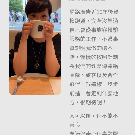
網路廣告近10年後轉
換跑道，完全沒想過
自己會從事旅客體驗
服務的工作，不過事
實證明我做的還不
錯，慢慢的按照計劃
將我們的理念傳達給
團隊、旅客以及合作
夥伴，就這樣一步步
前進，會走到什麼地
方，很期待呢！
人可以傻，但不能不
善良
充滿好奇心但喜歡厭