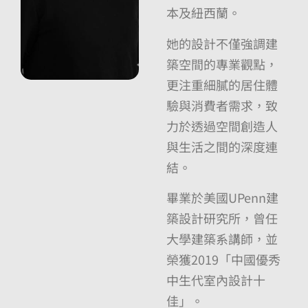
本及紐西蘭。
她的設計不僅強調建
築空間的專業觀點，
更注重細膩的居住體
驗與消費者需求，致
力於透過空間創造人
與生活之間的深度連
結。
畢業於美國UPenn建
築設計研究所，曾任
大學建築系講師，並
榮獲2019「中國優秀
中生代室內設計十
佳」。