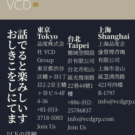
東京
上海
お話
Tokyo
Shanghai
台北
しで
品度株式会
上海品度企
Taipei
きる
社 VCD
业管理咨询
簡域空間設
Group
有限公司
計有限公司
こと
東京都渋谷
上海市金山
台北市松山
を楽
区幡ヶ谷1丁
區卫淸西路
區光復南路
しみ
目2-2京王幡
421号四楼
22巷44號1
ヶ谷ビル4F
B-1797
にし
樓
4-36
info@vcdgrp.
+886-(0)2-
てい
+81-(0)3-
25786837
ます
3718-5083
info@vcdgrp.com
Join Us
Join Us
以下の詳細