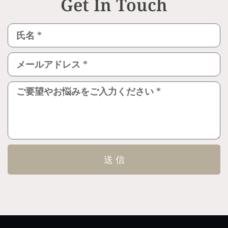
Get In Touch
送 信