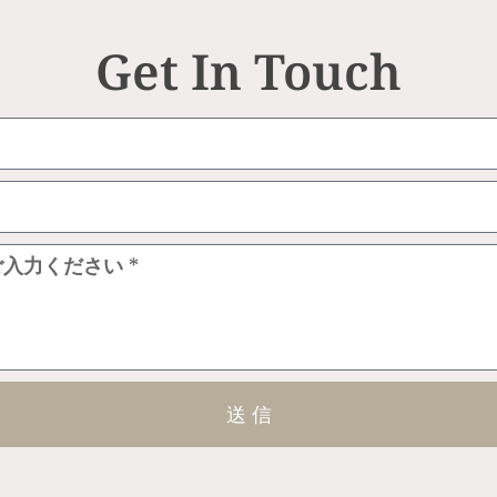
Get In Touch
送 信