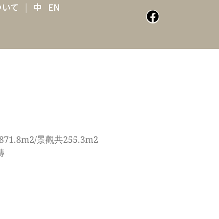
ついて
|
中
EN
1.8m2/景觀共255.3m2
磚